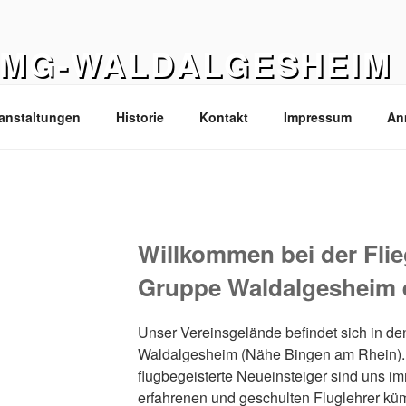
FMG-WALDALGESHEIM
epage der Flieger-Modellbau-Gruppe Waldalgesheim e.V
anstaltungen
Historie
Kontakt
Impressum
An
Willkommen bei der Fli
Gruppe Waldalgesheim e
Unser Vereinsgelände befindet sich in d
Waldalgesheim (Nähe Bingen am Rhein). 
flugbegeisterte Neueinsteiger sind uns 
erfahrenen und geschulten Fluglehrer kü