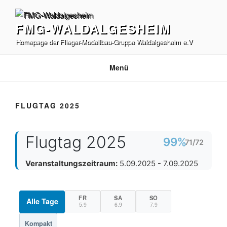
Zum
Inhalt
FMG-WALDALGESHEIM
springen
Homepage der Flieger-Modellbau-Gruppe Waldalgesheim e.V
Menü
FLUGTAG 2025
Flugtag 2025
99%
71/72
Veranstaltungszeitraum:
5.09.2025 - 7.09.2025
FR
SA
SO
Alle Tage
5.9
6.9
7.9
Kompakt