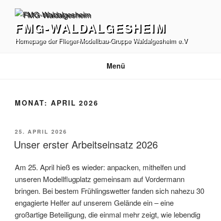
Zum
Inhalt
FMG-WALDALGESHEIM
springen
Homepage der Flieger-Modellbau-Gruppe Waldalgesheim e.V
Menü
MONAT:
APRIL 2026
VERÖFFENTLICHT
25. APRIL 2026
AM
Unser erster Arbeitseinsatz 2026
Am 25. April hieß es wieder: anpacken, mithelfen und
unseren Modellflugplatz gemeinsam auf Vordermann
bringen. Bei bestem Frühlingswetter fanden sich nahezu 30
engagierte Helfer auf unserem Gelände ein – eine
großartige Beteiligung, die einmal mehr zeigt, wie lebendig