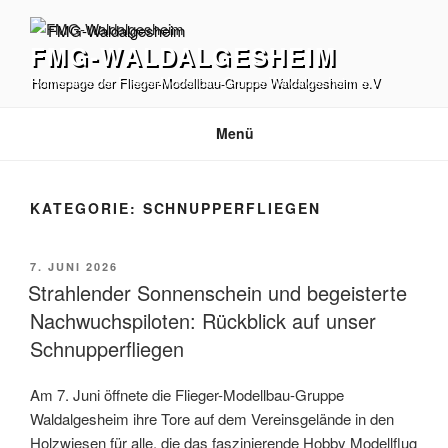
Zum
Inhalt
FMG-WALDALGESHEIM
springen
Homepage der Flieger-Modellbau-Gruppe Waldalgesheim e.V
Menü
KATEGORIE:
SCHNUPPERFLIEGEN
VERÖFFENTLICHT
7. JUNI 2026
AM
Strahlender Sonnenschein und begeisterte
Nachwuchspiloten: Rückblick auf unser
Schnupperfliegen
Am 7. Juni öffnete die Flieger-Modellbau-Gruppe
Waldalgesheim ihre Tore auf dem Vereinsgelände in den
Holzwiesen für alle, die das faszinierende Hobby Modellflug