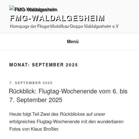
Zum
Inhalt
FMG-WALDALGESHEIM
springen
Homepage der Flieger-Modellbau-Gruppe Waldalgesheim e.V
Menü
MONAT:
SEPTEMBER 2025
VERÖFFENTLICHT
7. SEPTEMBER 2025
AM
Rückblick: Flugtag-Wochenende vom 6. bis
7. September 2025
Heute folgt Teil Zwei des Rückblickes auf unser
erfolgreiches Flugtag-Wochenende mit den wunderbaren
Fotos von Klaus Broßler.