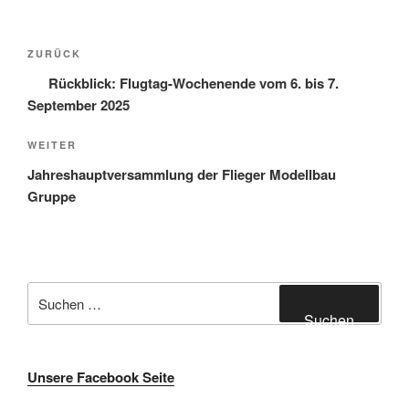
Beitragsnavigation
Vorheriger
ZURÜCK
Beitrag
Rückblick: Flugtag-Wochenende vom 6. bis 7.
September 2025
Nächster
WEITER
Beitrag
Jahreshauptversammlung der Flieger Modellbau
Gruppe
Suche
nach:
Suchen
Unsere Facebook Seite