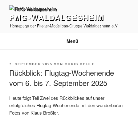
Zum
Inhalt
FMG-WALDALGESHEIM
springen
Homepage der Flieger-Modellbau-Gruppe Waldalgesheim e.V
Menü
VERÖFFENTLICHT
7. SEPTEMBER 2025
VON
CHRIS DOHLE
AM
Rückblick: Flugtag-Wochenende
vom 6. bis 7. September 2025
Heute folgt Teil Zwei des Rückblickes auf unser
erfolgreiches Flugtag-Wochenende mit den wunderbaren
Fotos von Klaus Broßler.