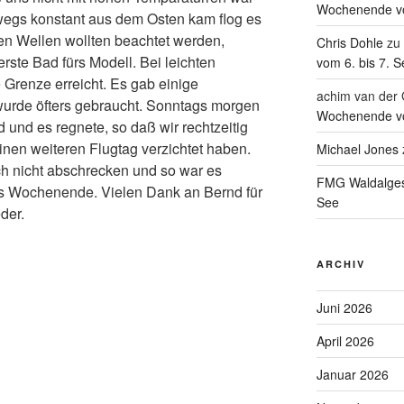
Wochenende vo
wegs konstant aus dem Osten kam flog es
hen Wellen wollten beachtet werden,
Chris Dohle
zu
rste Bad fürs Modell. Bei leichten
vom 6. bis 7. 
 Grenze erreicht. Es gab einige
achim van der 
urde öfters gebraucht. Sonntags morgen
Wochenende vo
 und es regnete, so daß wir rechtzeitig
einen weiteren Flugtag verzichtet haben.
Michael Jones
ch nicht abschrecken und so war es
FMG Waldalge
s Wochenende. Vielen Dank an Bernd für
See
der.
ARCHIV
Juni 2026
April 2026
Januar 2026