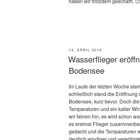
haben wir trotzdem geschafft. 🙂
VERÖFFENTLICHT
14. APRIL 2019
AM
Wasserflieger eröff
Bodensee
Im Laufe der letzten Woche starr
schließlich stand die Eröffnung
Bodensee, kurz bevor. Doch die
Temparaturen und ein kalter Wi
wir fahren hin, es wird schon w
es erstmal Flieger zusammenbau
gedacht und die Temparaturen w
deutlich windiger und verwöhnt