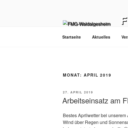
Zum
Inhalt
springen
Hom
Startseite
Aktuelles
Ver
MONAT:
APRIL 2019
VERÖFFENTLICHT
27. APRIL 2019
AM
Arbeitseinsatz am F
Bestes Aprilwetter bei unserem
Wind über Regen und Sonnensch