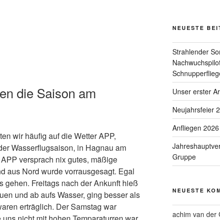
NEUESTE BE
Strahlender So
Nachwuchspilot
Schnupperflieg
nen die Saison am
Unser erster A
Neujahrsfeier 
Anfliegen 2026
ten wir häufig auf die Wetter APP,
Jahreshauptve
 der Wasserflugsaison, in Hagnau am
Gruppe
 APP versprach nix gutes, mäßige
nd aus Nord wurde vorrausgesagt. Egal
as gehen. Freitags nach der Ankunft hieß
NEUESTE KO
en und ab aufs Wasser, ging besser als
aren erträglich. Der Samstag war
achim van der 
e uns nicht mit hohen Temparaturren war