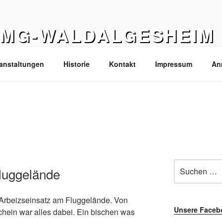
FMG-WALDALGESHEIM
epage der Flieger-Modellbau-Gruppe Waldalgesheim e.V
anstaltungen
Historie
Kontakt
Impressum
An
Suche
luggelände
nach:
 Arbeizseinsatz am Fluggelände. Von
Unsere Faceb
ein war alles dabei. Ein bischen was