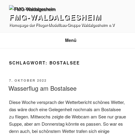
Zum
Inhalt
FMG-WALDALGESHEIM
springen
Homepage der Flieger-Modellbau-Gruppe Waldalgesheim e.V
Menü
SCHLAGWORT:
BOSTALSEE
VERÖFFENTLICHT
7. OKTOBER 2022
AM
Wasserflug am Bostalsee
Diese Woche versprach der Wetterbericht schönes Wetter,
das wäre doch eine Gelegenheit nochmals am Bostalsee
zu fliegen. Mittwochs zeigte die Webcam am See nur graue
Suppe, aber am Donnerstag könnte es passen. So war es
denn auch, bei schönstem Wetter trafen sich einige