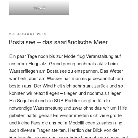
default
VERÖFFENTLICHT
29. AUGUST 2019
AM
Bostalsee – das saarländische Meer
Ein paar Tage noch bis zur Modellflug Veranstaltung auf
unserem Flugplatz. Grund genug nochmals aktiv beim
Wasserfliegen am Bostalsee zu entspannen. Das Wetter
war heiß, aber am Wasser hält man es ja bekanntlich am
besten aus. Der Wind hielt sich sehr stark zurück und so
konnten wir relaxt fliegen – fliegen und nochmals fliegen.
Ein Segelboot und ein SUP Paddler sorgten für die
notwendige Wasserrettung und zwar ohne das wir um Hilfe
gebeten hätte, genial! Es versammelten sich viele große
und kleine Fans die uns beim Modellfliegen zusahen und
auch diverse Fragen stellten. Herrlich der Blick von der
Restauratio, die wir uneingeschränkt empehlen können, auf