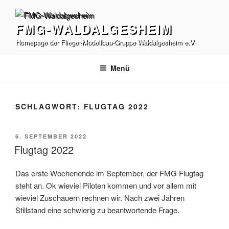
Zum
Inhalt
FMG-WALDALGESHEIM
springen
Homepage der Flieger-Modellbau-Gruppe Waldalgesheim e.V
Menü
SCHLAGWORT:
FLUGTAG 2022
VERÖFFENTLICHT
6. SEPTEMBER 2022
AM
Flugtag 2022
Das erste Wochenende im September, der FMG Flugtag
steht an. Ok wieviel Piloten kommen und vor allem mit
wieviel Zuschauern rechnen wir. Nach zwei Jahren
Stillstand eine schwierig zu beantwortende Frage.