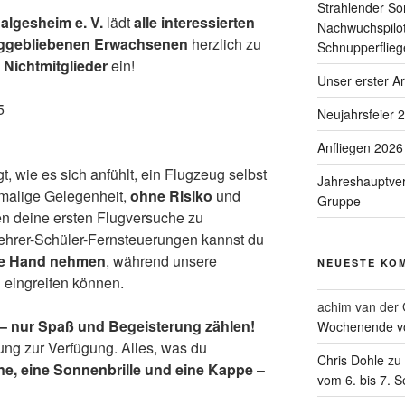
Strahlender So
lgesheim e. V.
lädt
alle interessierten
Nachwuchspilot
nggebliebenen Erwachsenen
herzlich zu
Schnupperflieg
 Nichtmitglieder
ein!
Unser erster A
5
Neujahrsfeier 
Anfliegen 2026
, wie es sich anfühlt, ein Flugzeug selbst
Jahreshauptve
nmalige Gelegenheit,
ohne Risiko
und
Gruppe
ten deine ersten Flugversuche zu
hrer-Schüler-Fernsteuerungen kannst du
die Hand nehmen
, während unsere
NEUESTE KO
d eingreifen können.
achim van der 
 – nur Spaß und Begeisterung zählen!
Wochenende vo
ung zur Verfügung. Alles, was du
Chris Dohle
zu
ne, eine Sonnenbrille und eine Kappe
–
vom 6. bis 7. 