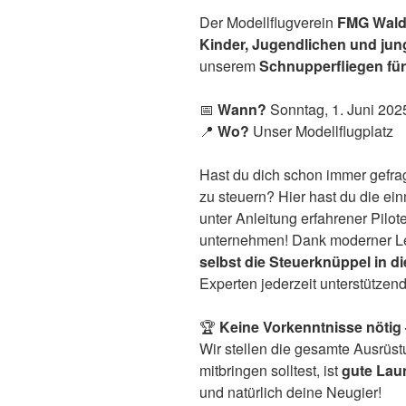
Der Modellflugverein
FMG Walda
Kinder, Jugendlichen und ju
unserem
Schnupperfliegen für
📅
Wann?
Sonntag, 1. Juni 202
📍
Wo?
Unser Modellflugplatz
Hast du dich schon immer gefragt
zu steuern? Hier hast du die ei
unter Anleitung erfahrener Pilo
unternehmen! Dank moderner Le
selbst die Steuerknüppel in 
Experten jederzeit unterstützen
🏆
Keine Vorkenntnisse nötig
Wir stellen die gesamte Ausrüst
mitbringen solltest, ist
gute Lau
und natürlich deine Neugier!