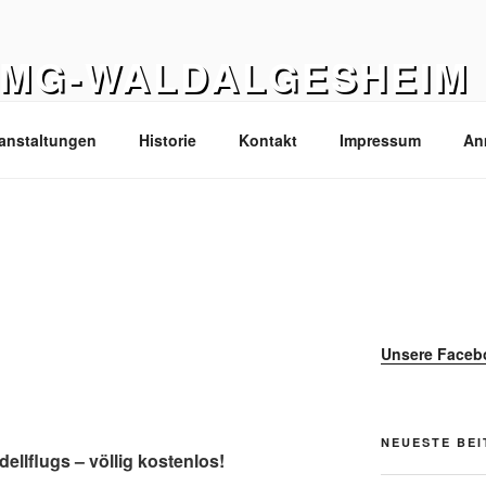
FMG-WALDALGESHEIM
epage der Flieger-Modellbau-Gruppe Waldalgesheim e.V
anstaltungen
Historie
Kontakt
Impressum
An
Unsere Faceb
NEUESTE BE
ellflugs – völlig kostenlos!