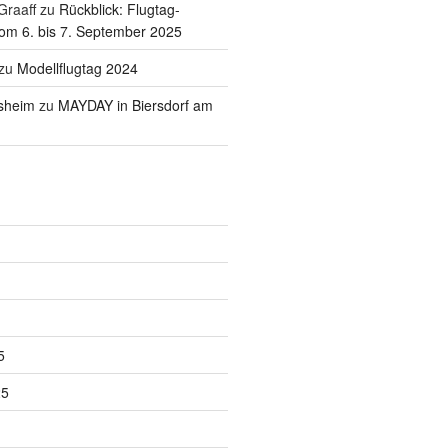
Graaff
zu
Rückblick: Flugtag-
m 6. bis 7. September 2025
zu
Modellflugtag 2024
sheim
zu
MAYDAY in Biersdorf am
5
25