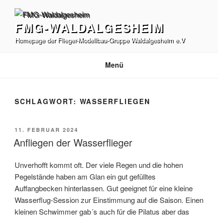
Zum
Inhalt
FMG-WALDALGESHEIM
springen
Homepage der Flieger-Modellbau-Gruppe Waldalgesheim e.V
Menü
SCHLAGWORT:
WASSERFLIEGEN
VERÖFFENTLICHT
11. FEBRUAR 2024
AM
Anfliegen der Wasserflieger
Unverhofft kommt oft. Der viele Regen und die hohen
Pegelstände haben am Glan ein gut gefülltes
Auffangbecken hinterlassen. Gut geeignet für eine kleine
Wasserflug-Session zur Einstimmung auf die Saison. Einen
kleinen Schwimmer gab´s auch für die Pilatus aber das