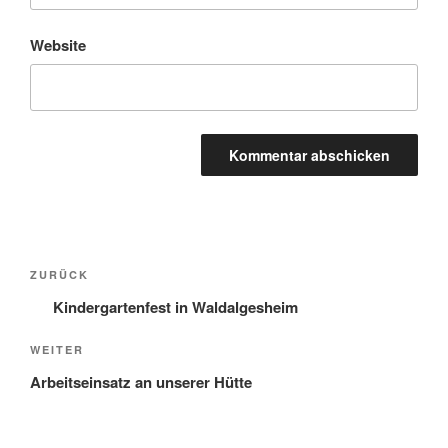
Website
Beitragsnavigation
Vorheriger
ZURÜCK
Beitrag
Kindergartenfest in Waldalgesheim
Nächster
WEITER
Beitrag
Arbeitseinsatz an unserer Hütte