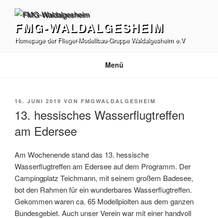
Zum
Inhalt
FMG-WALDALGESHEIM
springen
Homepage der Flieger-Modellbau-Gruppe Waldalgesheim e.V
Menü
VERÖFFENTLICHT
16. JUNI 2019
VON
FMGWALDALGESHEIM
AM
13. hessisches Wasserflugtreffen
am Edersee
Am Wochenende stand das 13. hessische
Wasserflugtreffen am Edersee auf dem Programm. Der
Campingplatz Teichmann, mit seinem großem Badesee,
bot den Rahmen für ein wunderbares Wasserflugtreffen.
Gekommen waren ca. 65 Modellpiolten aus dem ganzen
Bundesgebiet. Auch unser Verein war mit einer handvoll