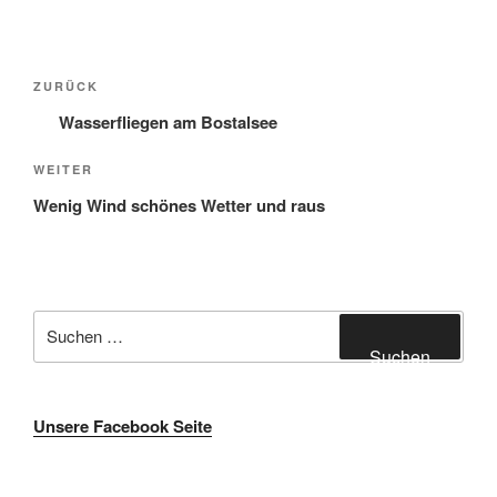
Beitragsnavigation
Vorheriger
ZURÜCK
Beitrag
Wasserfliegen am Bostalsee
Nächster
WEITER
Beitrag
Wenig Wind schönes Wetter und raus
Suche
nach:
Suchen
Unsere Facebook Seite