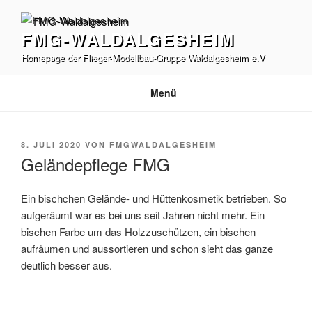
Zum
Inhalt
FMG-WALDALGESHEIM
springen
Homepage der Flieger-Modellbau-Gruppe Waldalgesheim e.V
Menü
VERÖFFENTLICHT
8. JULI 2020
VON
FMGWALDALGESHEIM
AM
Geländepflege FMG
Ein bischchen Gelände- und Hüttenkosmetik betrieben. So
aufgeräumt war es bei uns seit Jahren nicht mehr. Ein
bischen Farbe um das Holzzuschützen, ein bischen
aufräumen und aussortieren und schon sieht das ganze
deutlich besser aus.