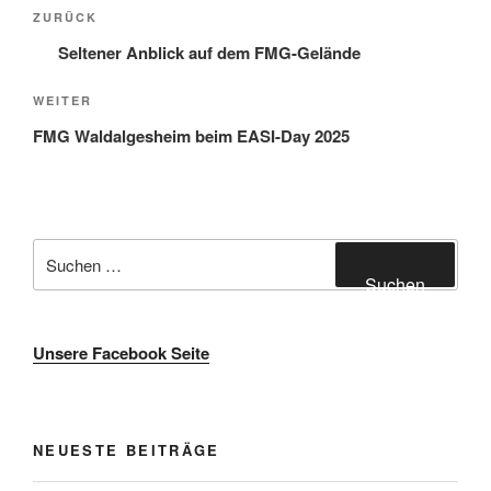
Beitragsnavigation
Vorheriger
ZURÜCK
Beitrag
Seltener Anblick auf dem FMG-Gelände
Nächster
WEITER
Beitrag
FMG Waldalgesheim beim EASI-Day 2025
Suche
nach:
Suchen
Unsere Facebook Seite
NEUESTE BEITRÄGE