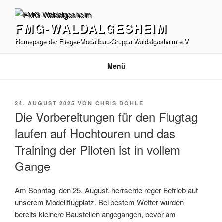
Zum
Inhalt
FMG-WALDALGESHEIM
springen
Homepage der Flieger-Modellbau-Gruppe Waldalgesheim e.V
Menü
VERÖFFENTLICHT
24. AUGUST 2025
VON
CHRIS DOHLE
AM
Die Vorbereitungen für den Flugtag
laufen auf Hochtouren und das
Training der Piloten ist in vollem
Gange
Am Sonntag, den 25. August, herrschte reger Betrieb auf
unserem Modellflugplatz. Bei bestem Wetter wurden
bereits kleinere Baustellen angegangen, bevor am