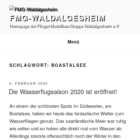
Zum
Inhalt
FMG-WALDALGESHEIM
springen
Homepage der Flieger-Modellbau-Gruppe Waldalgesheim e.V
Menü
SCHLAGWORT:
BOASTALSEE
VERÖFFENTLICHT
6. FEBRUAR 2020
AM
Die Wasserflugsaison 2020 ist eröffnet!
An einem der schönsten Spots im Südwesten, am
Bostalsee, haben wir heute das fantastische Wetter zum
Wasserfliegen genutz. Das saarländische Meer war ruhig
wie selten und so hoben alle direkt mal vom Wasser ab.
Allerdings steckte offensichtlich noch der Winter in den