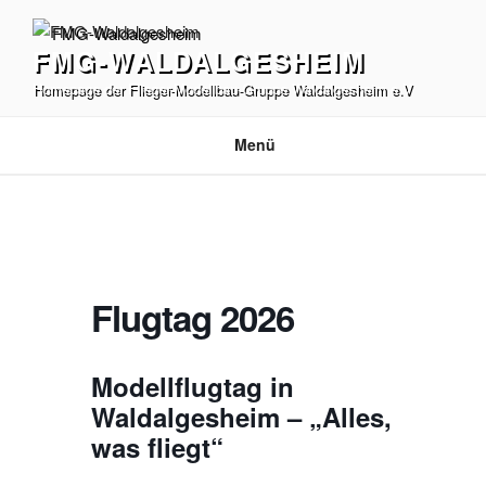
Zum
Inhalt
FMG-WALDALGESHEIM
springen
Homepage der Flieger-Modellbau-Gruppe Waldalgesheim e.V
Menü
Flugtag 2026
Modellflugtag in
Waldalgesheim – „Alles,
was fliegt“