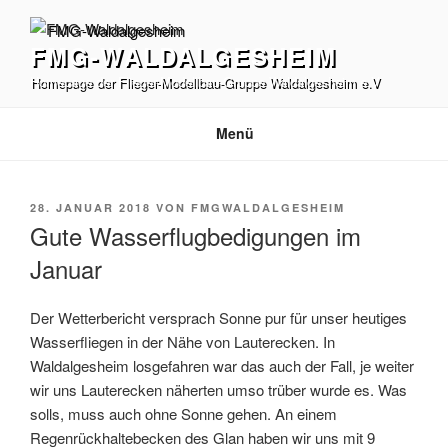
Zum
Inhalt
FMG-WALDALGESHEIM
springen
Homepage der Flieger-Modellbau-Gruppe Waldalgesheim e.V
Menü
VERÖFFENTLICHT
28. JANUAR 2018
VON
FMGWALDALGESHEIM
AM
Gute Wasserflugbedigungen im
Januar
Der Wetterbericht versprach Sonne pur für unser heutiges
Wasserfliegen in der Nähe von Lauterecken. In
Waldalgesheim losgefahren war das auch der Fall, je weiter
wir uns Lauterecken näherten umso trüber wurde es. Was
solls, muss auch ohne Sonne gehen. An einem
Regenrückhaltebecken des Glan haben wir uns mit 9