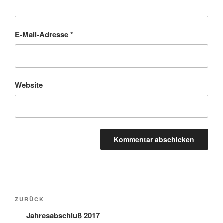
E-Mail-Adresse
*
Website
Beitragsnavigation
Vorheriger
ZURÜCK
Beitrag
Jahresabschluß 2017