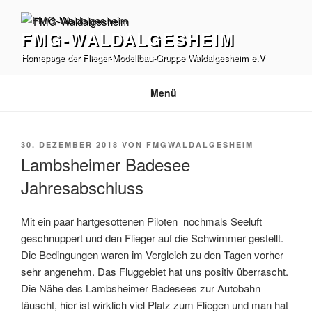
Zum
Inhalt
FMG-WALDALGESHEIM
springen
Homepage der Flieger-Modellbau-Gruppe Waldalgesheim e.V
Menü
VERÖFFENTLICHT
30. DEZEMBER 2018
VON
FMGWALDALGESHEIM
AM
Lambsheimer Badesee
Jahresabschluss
Mit ein paar hartgesottenen Piloten
nochmals Seeluft
geschnuppert und den Flieger auf die Schwimmer gestellt.
Die Bedingungen waren im Vergleich zu den Tagen vorher
sehr angenehm. Das Fluggebiet hat uns positiv überrascht.
Die Nähe des Lambsheimer Badesees zur Autobahn
täuscht, hier ist wirklich viel Platz zum Fliegen und man hat