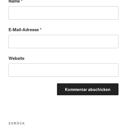
Name
*
E-Mail-Adresse
*
Website
Beitragsnavigation
Vorheriger
ZURÜCK