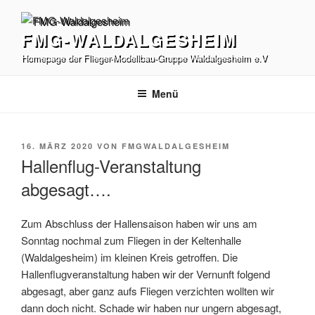
Zum
Inhalt
FMG-WALDALGESHEIM
springen
Homepage der Flieger-Modellbau-Gruppe Waldalgesheim e.V
Menü
VERÖFFENTLICHT
16. MÄRZ 2020
VON
FMGWALDALGESHEIM
AM
Hallenflug-Veranstaltung
abgesagt….
Zum Abschluss der Hallensaison haben wir uns am
Sonntag nochmal zum Fliegen in der Keltenhalle
(Waldalgesheim) im kleinen Kreis getroffen. Die
Hallenflugveranstaltung haben wir der Vernunft folgend
abgesagt, aber ganz aufs Fliegen verzichten wollten wir
dann doch nicht. Schade wir haben nur ungern abgesagt,