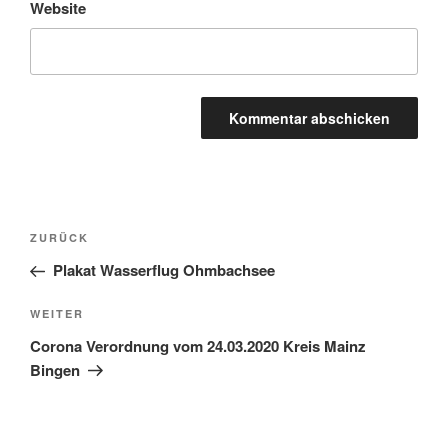
Website
Beitragsnavigation
Vorheriger
ZURÜCK
Beitrag
Plakat Wasserflug Ohmbachsee
Nächster
WEITER
Beitrag
Corona Verordnung vom 24.03.2020 Kreis Mainz
Bingen