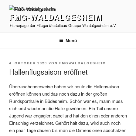
Zum
Inhalt
FMG-WALDALGESHEIM
springen
Homepage der Flieger-Modellbau-Gruppe Waldalgesheim e.V
Menü
VERÖFFENTLICHT
4. OKTOBER 2020
VON
FMGWALDALGESHEIM
AM
Hallenflugsaison eröffnet
Überraschenderweise haben wir heute die Hallensaison
eröffnen können und das noch dazu in der großen
Rundsporthalle in Büdesheim. Schön war es, mann muss
sich erst wieder an die Halle gewöhnen. Ein Teil unsere
Jugend war engagiert dabei und hat den einen oder anderen
Einschlag verzeichnet. Gehört halt dazu, wird auch noch
ein paar Tage dauern bis man die Dimensionen abschätzen