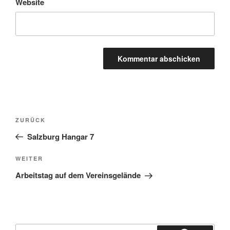
Website
Beitragsnavigation
Vorheriger
ZURÜCK
Beitrag
Salzburg Hangar 7
Nächster
WEITER
Beitrag
Arbeitstag auf dem Vereinsgelände
Suche