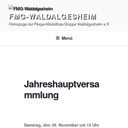
Zum
Inhalt
FMG-WALDALGESHEIM
springen
Homepage der Flieger-Modellbau-Gruppe Waldalgesheim e.V
Menü
Jahreshauptversa
mmlung
Samstag, den 29. November um 18 Uhr