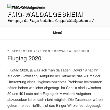
Zum
Inhalt
FMG-WALDALGESHEIM
springen
Homepage der Flieger-Modellbau-Gruppe Waldalgesheim e.V
Menü
VERÖFFENTLICHT
7. SEPTEMBER 2020
VON
FMGWALDALGESHEIM
AM
Flugtag 2020
Flugtag 2020, ja was soll man da sagen, Covid 19 hat ihn
auf dem Gewissen. Aufgrund der Tatsache das wir mit der
Umsetzung eines Hygienekonzeptes Probleme bekommen
hätten haben wir lieber abgesagt. Im Schnitt sind zwischen
30 und 40 Leute beim Fugtag aktiv weitere Aufgaben
abzudecken ist einfach nicht möglich. Die Zuschauer wären
gekommen schließlich ist das Binger Winzerfest abgesagt,