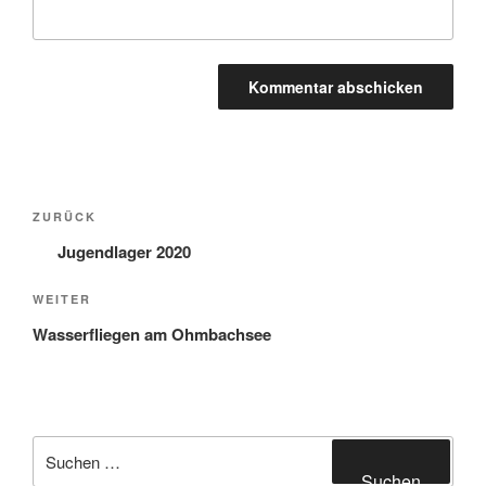
Beitragsnavigation
Vorheriger
ZURÜCK
Beitrag
Jugendlager 2020
Nächster
WEITER
Beitrag
Wasserfliegen am Ohmbachsee
Suche
nach:
Suchen